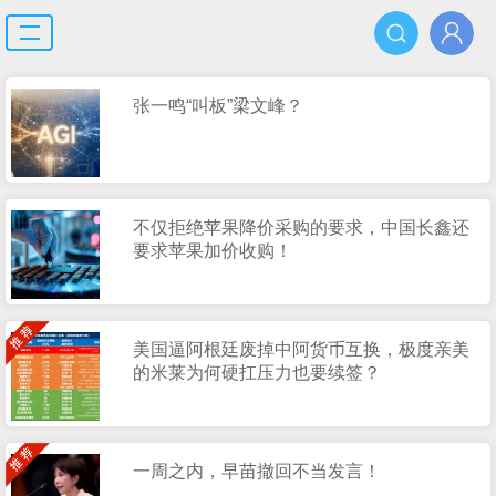
张一鸣“叫板”梁文峰？
不仅拒绝苹果降价采购的要求，中国长鑫还
要求苹果加价收购！
美国逼阿根廷废掉中阿货币互换，极度亲美
的米莱为何硬扛压力也要续签？
一周之内，早苗撤回不当发言！