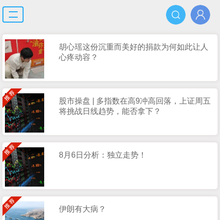
胡心瑶这份沉重而美好的捐款为何如此让人
心疼动容？
股市操盘 | 多指数在高9冲高回落，上证周五
将挑战日线趋势，能否拿下？
8月6日分析：独立走势！
伊朗有大病？